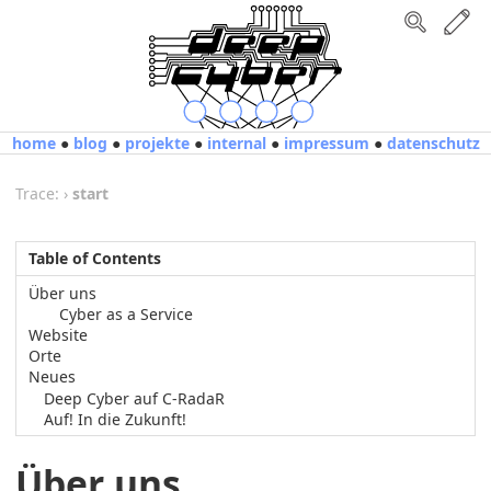
home
●
blog
●
projekte
●
internal
●
impressum
●
datenschutz
Trace:
›
start
Table of Contents
Über uns
Cyber as a Service
Website
Orte
Neues
Deep Cyber auf C-RadaR
Auf! In die Zukunft!
Über uns