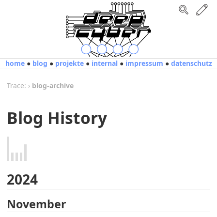
home
●
blog
●
projekte
●
internal
●
impressum
●
datenschutz
Trace:
›
blog-archive
Blog History
2024
November